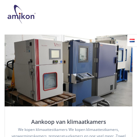
Skip
to
content
Aankoop van klimaatkamers
We kopen klimaattestkamers We kopen klimaattestkamers,
verwarmingskamers, temperatuurkamers en nog veel meer. Zowel