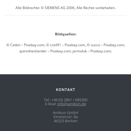
Alle Bildrechte: © SIEMENS AG 2006, Alle Rechte vorbehalten.
Bildquellen:
© Catkin – Pixabay.com, © creil91 – Pixabay.com, © succo – Pixabay.com;
quinntheislander – Pixabay.com; jarmoluk – Pixabay.com;
KONTAKT
Tel.: +49 (0) 2861 / 685300
E-Mail:
info@amikon.de
Amikon GmbH
Einsteinstr. 8a
46325 Borken