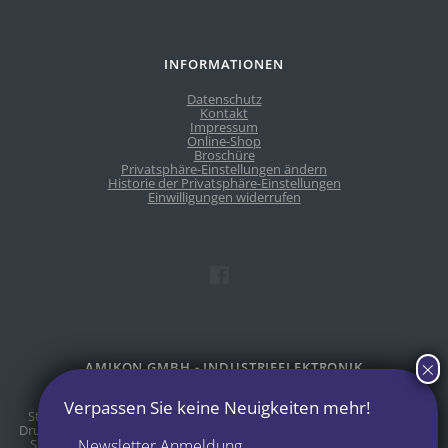
INFORMATIONEN
Datenschutz
Kontakt
Impressum
Online-Shop
Broschüre
Privatsphäre-Einstellungen ändern
Historie der Privatsphäre-Einstellungen
Einwilligungen widerrufen
AMIKON GMBH - INDUSTRIEELEKTRONIK
Spezialisiert auf die Bereiche der Industrieautomation,
Steuerungstechnik, Roboter, Klimakammern bzw. Wärmeöfen. 3D-
Drucker unterschiedlicher Druckverfahren. Wir sind Ihr Partner, wenn
Sie bei einer Modernisierung Ihre Maschinen veräußern möchten.
Newsletter Anmeldung